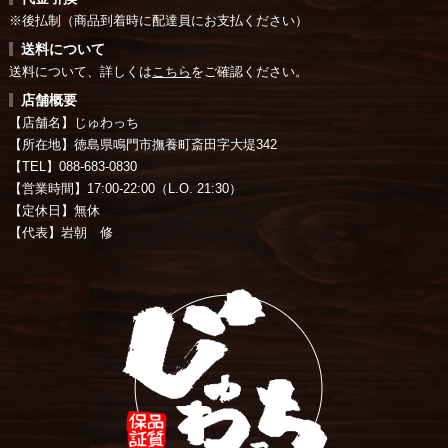
※後払制（商品到着時に配達員にお支払ください）
送料について
送料について、詳しくは
こちら
をご確認ください。
店舗概要
【店舗名】じゅわっち
【所在地】徳島県鳴門市撫養町斎田字大堤342
【TEL】088-683-0830
【営業時間】17:00-22:00（L.O. 21:30）
【定休日】無休
【代表】岩朝 修