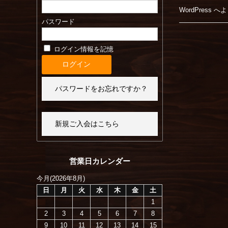
WordPres
パスワード
ログイン情報を記憶
パスワードをお忘れですか？
新規ご入会はこちら
営業日カレンダー
今月(2026年8月)
日
月
火
水
木
金
土
1
2
3
4
5
6
7
8
9
10
11
12
13
14
15